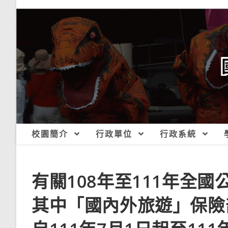
跳
轉
至
主
要
內
容
校園簡介
行政單位
行政系統
有關108年至111年全
其中「國內外旅遊」保險