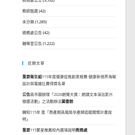
教師甄選
(42)
未分類
(1,285)
總務處公告
(42)
輔導室公告
(1,222)
近期文章
重要
衛生組
115年度健康促進創意競賽-健康新視界海報
設計與電繪比賽得獎名單
公告
高市圖辦理「2026朗聲大賞：朗讀文本演出影片
徵選活動」之活動辦法
圖書館
轉知115年 度「周產期高風險孕產婦追蹤關懷計畫說
明」
重要
115繁星推薦校內選填說明
教務處