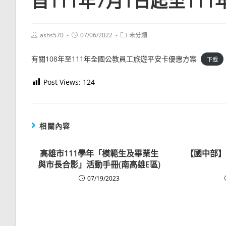
自111年7月1日起至111
Post
Post
Post
ashs570
07/06/2022
未分類
author:
published:
category:
有關108年至111年全國公教員工旅遊平安卡優惠方案
下載
Post Views:
124
相關內容
高雄市111學年「模範生及畢業生
【國中部】
與市長合影」活動手冊(南高雄E區)
07/19/2023