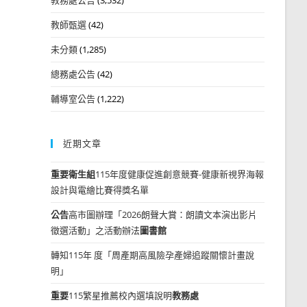
教師甄選
(42)
未分類
(1,285)
總務處公告
(42)
輔導室公告
(1,222)
近期文章
重要
衛生組
115年度健康促進創意競賽-健康新視界海報
設計與電繪比賽得獎名單
公告
高市圖辦理「2026朗聲大賞：朗讀文本演出影片
徵選活動」之活動辦法
圖書館
轉知115年 度「周產期高風險孕產婦追蹤關懷計畫說
明」
重要
115繁星推薦校內選填說明
教務處