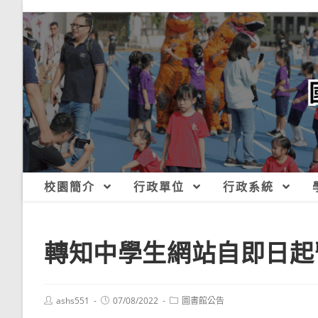
跳
轉
至
主
要
內
容
校園簡介
行政單位
行政系統
轉知中學生網站自即日起
Post
Post
Post
ashs551
07/08/2022
圖書館公告
author:
published:
category: