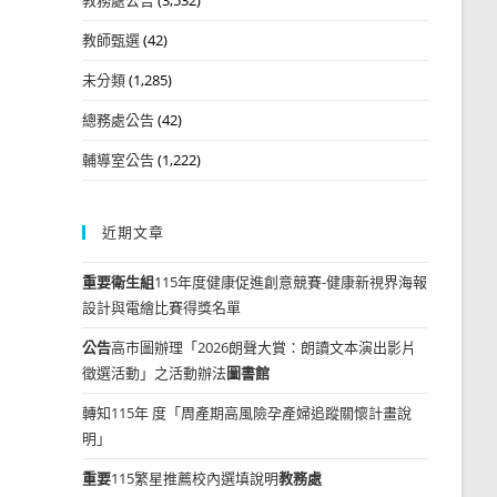
教師甄選
(42)
未分類
(1,285)
總務處公告
(42)
輔導室公告
(1,222)
近期文章
重要
衛生組
115年度健康促進創意競賽-健康新視界海報
設計與電繪比賽得獎名單
公告
高市圖辦理「2026朗聲大賞：朗讀文本演出影片
徵選活動」之活動辦法
圖書館
轉知115年 度「周產期高風險孕產婦追蹤關懷計畫說
明」
重要
115繁星推薦校內選填說明
教務處