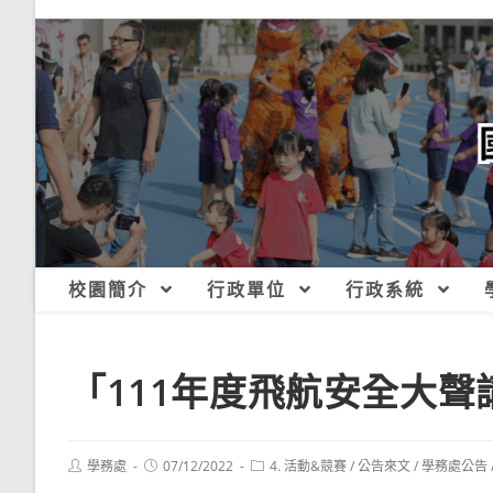
跳
轉
至
主
要
內
容
校園簡介
行政單位
行政系統
「111年度飛航安全大
Post
Post
Post
學務處
07/12/2022
4. 活動&競賽
/
公告來文
/
學務處公告
author:
published:
category: