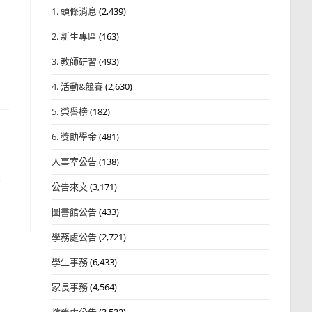
1. 頭條消息
(2,439)
2. 新生專區
(163)
3. 教師研習
(493)
4. 活動&競賽
(2,630)
5. 榮譽榜
(182)
6. 獎助學金
(481)
人事室公告
(138)
式
公告來文
(3,171)
圖書館公告
(433)
學務處公告
(2,721)
學生事務
(6,433)
家長事務
(4,564)
教務處公告
(3,532)