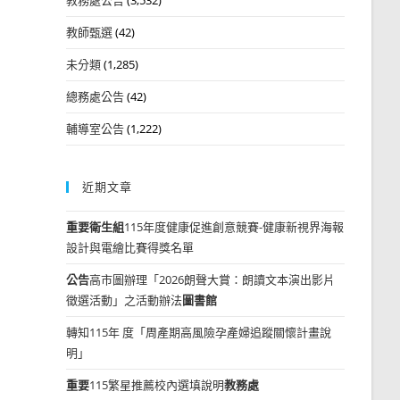
教師甄選
(42)
未分類
(1,285)
總務處公告
(42)
輔導室公告
(1,222)
近期文章
重要
衛生組
115年度健康促進創意競賽-健康新視界海報
設計與電繪比賽得獎名單
公告
高市圖辦理「2026朗聲大賞：朗讀文本演出影片
徵選活動」之活動辦法
圖書館
轉知115年 度「周產期高風險孕產婦追蹤關懷計畫說
明」
重要
115繁星推薦校內選填說明
教務處