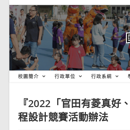
跳
轉
至
主
要
內
容
校園簡介
行政單位
行政系統
『2022「官田有菱真好
程設計競賽活動辦法