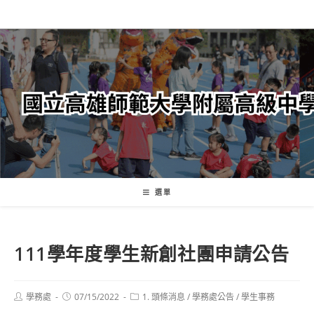
跳
轉
至
主
要
內
容
選單
111學年度學生新創社團申請公告
Post
Post
Post
學務處
07/15/2022
1. 頭條消息
/
學務處公告
/
學生事務
author:
published:
category: