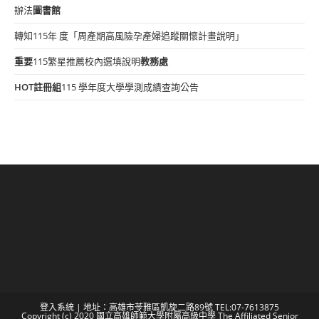
辦法
圖書館
轉知115年 度「周產期高風險孕產婦追蹤關懷計畫說明」
重要
115繁星推薦校內選填說明
教務處
HOT
註冊組
115 學年度大學學測成績查詢公告
登入系統
| 地址：高雄市苓雅區凱旋二路89號 TEL:07-7613875
Copyright (c) 2020 國立高雄師範大學附屬高級中學 The Affiliated Senior