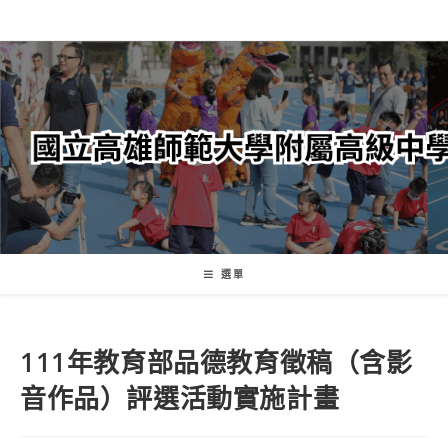
跳
轉
至
主
要
內
容
選單
111年教育部品德教育徵稿（含影
音作品）評選活動實施計畫