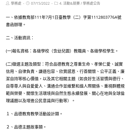
Post
Post
Post
學務處
07/15/2022
4. 活動&競賽
/
學務處公告
author:
published:
category:
一、依據教育部111年7月1日臺教學（二）字第1112803776A號
書函辦理。
二、活動資訊：
(一)報名資格：各級學校（含幼兒園）教職員、各級學校學生。
(二)徵選主題及類型：符合品德教育之尊重生命、孝悌仁愛、誠實
信用、自律負責、謙遜包容、欣賞感恩、行善關懷、公平正義、廉
潔自持等核心價值，以及其它相關主題（如良好生活習慣與德行、
自尊尊人與自愛愛人、溝通合作並維繫和諧人際關係、重視群體規
範與榮譽、關懷生活環境與自然生態永續發展、關心在地與全球倫
理議題以及增進公民意識與行動等）。
１、品德教育教學活動設計類。
２、品德主題故事類。