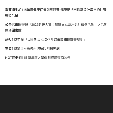
重要
衛生組
115年度健康促進創意競賽-健康新視界海報設計與電繪比賽
得獎名單
公告
高市圖辦理「2026朗聲大賞：朗讀文本演出影片徵選活動」之活動
辦法
圖書館
轉知115年 度「周產期高風險孕產婦追蹤關懷計畫說明」
重要
115繁星推薦校內選填說明
教務處
HOT
註冊組
115 學年度大學學測成績查詢公告