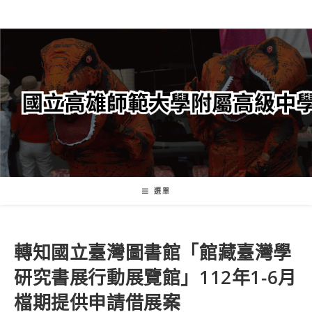
跳
轉
至
主
要
內
容
選單
轉知國立臺灣圖書館「館藏臺灣學
研究書展行動展覽館」112年1-6月
檔期提供申請借展案