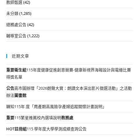
教師甄選
(42)
未分類
(1,285)
總務處公告
(42)
輔導室公告
(1,222)
近期文章
重要
衛生組
115年度健康促進創意競賽-健康新視界海報設計與電繪比賽
得獎名單
公告
高市圖辦理「2026朗聲大賞：朗讀文本演出影片徵選活動」之活動
辦法
圖書館
轉知115年 度「周產期高風險孕產婦追蹤關懷計畫說明」
重要
115繁星推薦校內選填說明
教務處
HOT
註冊組
115 學年度大學學測成績查詢公告