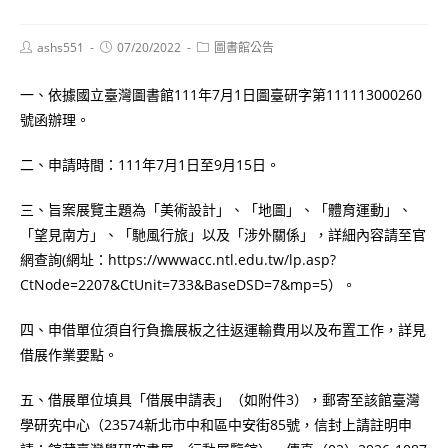
Post
Post
Post
ashs551
07/20/2022
圖書館公告
author:
published:
category:
一、依據國立臺灣圖書館111年7月1日圖臺研字第111113000260
號函辦理。
二、申請時間：111年7月1日至9月15日。
三、旨案展覽主題為「美術設計」、「地圖」、「體育運動」、
「望見南方」、「馳風行旅」以及「涉外關係」，詳細內容請至官
網查詢(網址：https://wwwacc.ntl.edu.tw/lp.asp?
CtNode=2207&CtUnit=733&BaseDSD=7&mp=5）。
四、申借單位須自行負擔展板之往返運輸費用以及布置工作，詳見
借展作業要點。
五、借展單位填具「借展申請表」（如附件3），郵寄至該館臺灣
學研究中心（23574新北市中和區中安街85號，信封上請註明申