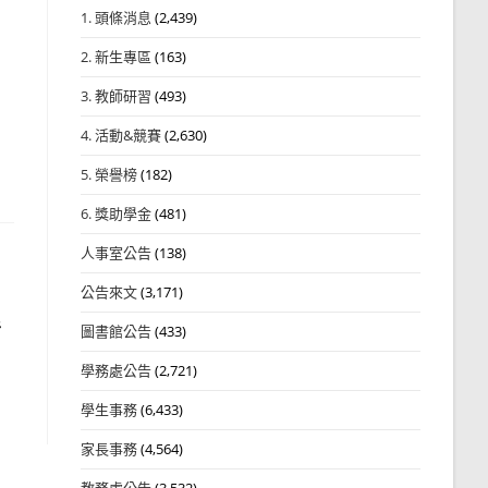
1. 頭條消息
(2,439)
2. 新生專區
(163)
3. 教師研習
(493)
4. 活動&競賽
(2,630)
5. 榮譽榜
(182)
6. 獎助學金
(481)
人事室公告
(138)
公告來文
(3,171)
活
圖書館公告
(433)
學務處公告
(2,721)
學生事務
(6,433)
家長事務
(4,564)
教務處公告
(3,532)