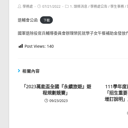
Post
Post
Post
學務處
07/21/2022
1. 頭條消息
/
學務處公告
/
學生事務
/
author:
published:
category:
退輔會公函
下載
國軍退除役官兵輔導委員會辦理榮民就學子女午餐補助金發放
Post Views:
140
相關內容
「2023萬能盃全國『永續旅遊』遊
111學年
程規劃競賽」
「招生重要
增訂說明」
09/23/2023