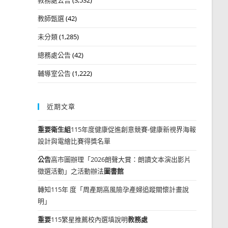
教師甄選
(42)
未分類
(1,285)
總務處公告
(42)
輔導室公告
(1,222)
近期文章
重要
衛生組
115年度健康促進創意競賽-健康新視界海報
設計與電繪比賽得獎名單
公告
高市圖辦理「2026朗聲大賞：朗讀文本演出影片
徵選活動」之活動辦法
圖書館
轉知115年 度「周產期高風險孕產婦追蹤關懷計畫說
明」
重要
115繁星推薦校內選填說明
教務處