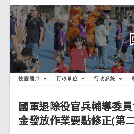
跳
轉
至
主
要
內
容
校園簡介
行政單位
行政系統
國軍退除役官兵輔導委員
金發放作業要點修正(第