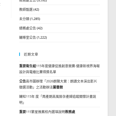
法
教師甄選
(42)
未分類
(1,285)
總務處公告
(42)
輔導室公告
(1,222)
近期文章
重要
衛生組
115年度健康促進創意競賽-健康新視界海報
設計與電繪比賽得獎名單
公告
高市圖辦理「2026朗聲大賞：朗讀文本演出影片
徵選活動」之活動辦法
圖書館
轉知115年 度「周產期高風險孕產婦追蹤關懷計畫說
明」
重要
115繁星推薦校內選填說明
教務處