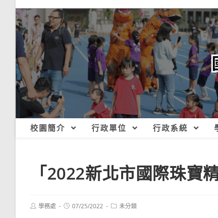
跳
轉
至
主
要
內
容
校園簡介
行政單位
行政系統
「2022新北市國際珠寶
Post
Post
Post
學務處
07/25/2022
未分類
author:
published:
category: