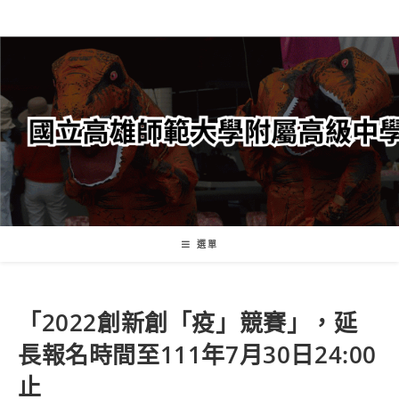
跳
轉
至
主
要
內
容
選單
「2022創新創「疫」競賽」，延
長報名時間至111年7月30日24:00
止