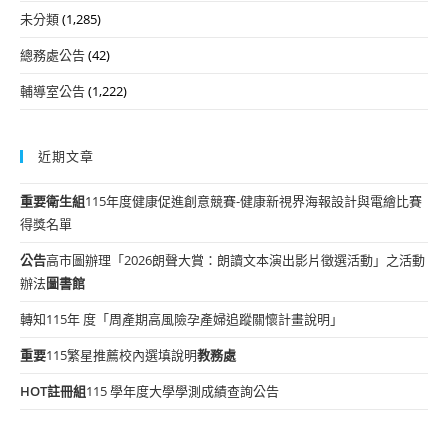
未分類
(1,285)
總務處公告
(42)
輔導室公告
(1,222)
近期文章
重要
衛生組
115年度健康促進創意競賽-健康新視界海報設計與電繪比賽
得獎名單
公告
高市圖辦理「2026朗聲大賞：朗讀文本演出影片徵選活動」之活動
辦法
圖書館
轉知115年 度「周產期高風險孕產婦追蹤關懷計畫說明」
重要
115繁星推薦校內選填說明
教務處
HOT
註冊組
115 學年度大學學測成績查詢公告