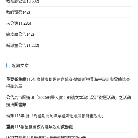
教務處公告
(3,532)
教師甄選
(42)
未分類
(1,285)
總務處公告
(42)
輔導室公告
(1,222)
近期文章
重要
衛生組
115年度健康促進創意競賽-健康新視界海報設計與電繪比賽
得獎名單
公告
高市圖辦理「2026朗聲大賞：朗讀文本演出影片徵選活動」之活動
辦法
圖書館
轉知115年 度「周產期高風險孕產婦追蹤關懷計畫說明」
重要
115繁星推薦校內選填說明
教務處
HOT
註冊組
115 學年度大學學測成績查詢公告