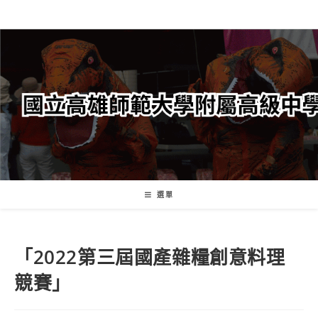
跳
轉
至
主
要
內
容
選單
「2022第三屆國產雜糧創意料理
競賽」