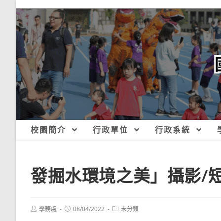
跳
轉
至
主
要
內
容
校園簡介
行政單位
行政系統
發掘水環境之美」攝影/
Post
Post
Post
學務處
08/04/2022
未分類
author:
published:
category: