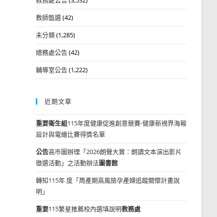
教師甄選
(42)
未分類
(1,285)
總務處公告
(42)
輔導室公告
(1,222)
近期文章
重要
衛生組
115年度健康促進創意競賽-健康新視界海報
設計與電繪比賽得獎名單
公告
高市圖辦理「2026朗聲大賞：朗讀文本演出影片
徵選活動」之活動辦法
圖書館
轉知115年 度「周產期高風險孕產婦追蹤關懷計畫說
明」
重要
115繁星推薦校內選填說明
教務處