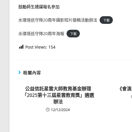
鼓勵師生踴躍報名參加
水環境巡守隊20周年攝影短片徵稿活動辦法
下載
水環境巡守隊20周年海報
下載
Post Views:
154
相關內容
公益信託星雲大師教育基金辦理
《會演
「2025第十三屆星雲教育獎」遴選
辦法
12/12/2024