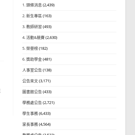
1. 頭條消息
(2,439)
2. 新生專區
(163)
3. 教師研習
(493)
4. 活動&競賽
(2,630)
5. 榮譽榜
(182)
6. 獎助學金
(481)
人事室公告
(138)
公告來文
(3,171)
推
圖書館公告
(433)
學務處公告
(2,721)
學生事務
(6,433)
家長事務
(4,564)
教務處公告
(3,532)