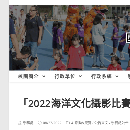
跳
轉
至
主
要
內
容
校園簡介
行政單位
行政系統
「2022海洋文化攝影比
Post
Post
Post
學務處
08/23/2022
4. 活動&競賽
/
公告來文
/
學務處公告
author:
published:
category: