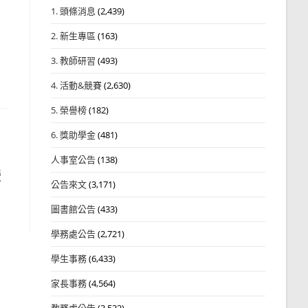
1. 頭條消息
(2,439)
2. 新生專區
(163)
3. 教師研習
(493)
4. 活動&競賽
(2,630)
5. 榮譽榜
(182)
6. 獎助學金
(481)
人事室公告
(138)
暨
公告來文
(3,171)
圖書館公告
(433)
學務處公告
(2,721)
學生事務
(6,433)
家長事務
(4,564)
教務處公告
(3,532)