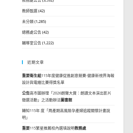
教師甄選
(42)
未分類
(1,285)
總務處公告
(42)
輔導室公告
(1,222)
近期文章
重要
衛生組
115年度健康促進創意競賽-健康新視界海報
設計與電繪比賽得獎名單
公告
高市圖辦理「2026朗聲大賞：朗讀文本演出影片
徵選活動」之活動辦法
圖書館
轉知115年 度「周產期高風險孕產婦追蹤關懷計畫說
明」
重要
115繁星推薦校內選填說明
教務處