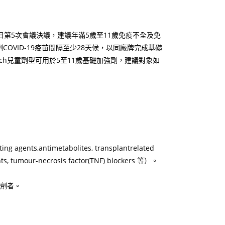
27日第5次會議決議，建議年滿5歲至11歲免疫不全及免
OVID-19疫苗間隔至少28天候，以同廠牌完成基礎
BioNTech兒童劑型可用於5至11歲基礎加強劑，建議對象如
,antimetabolites, transplantrelated
s, tumour-necrosis factor(TNF) blockers 等）。
強劑者。