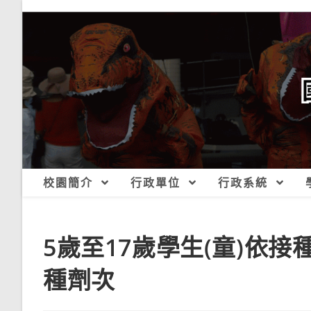
跳
轉
至
主
要
內
容
校園簡介
行政單位
行政系統
5歲至17歲學生(童)依接
種劑次