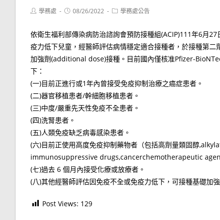
Post
Post
Post
學務處
08/26/2022
學務處公告
author:
published:
category:
依衛生福利部傳染病防治諮詢會預防接種組(ACIP)111年6月
疫力低下兒童，經醫師評估病情穩定適合接種者，於接種第二劑C
加強劑(additional dose)接種。目前國內僅核准Pfizer-
下：
(一)目前正進行或1年內曾接受免疫抑制治療之癌症患者。
(二)器官移植患者/幹細胞移植患者。
(三)中度/嚴重先天性免疫不全患者。
(四)洗腎患者。
(五)人類免疫缺乏病毒感染患者。
(六)目前正使用高度免疫抑制藥物者（包括高劑量類固醇,alkylating agents
immunosuppressive drugs,cancerchemotherapeutic agent
(七)過去 6 個月內接受化療或放療者。
(八)其他經醫師評估因免疫不全或免疫力低下，可接種基礎加
Post Views:
129