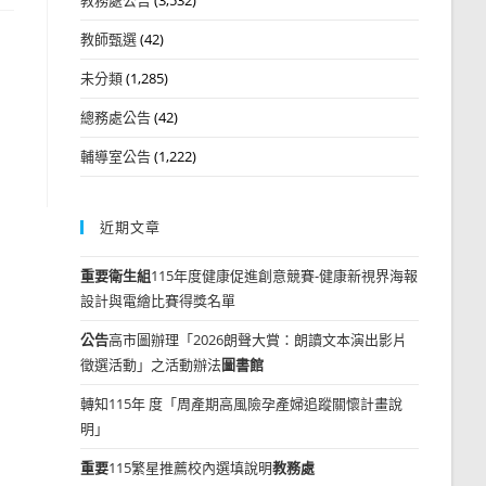
教師甄選
(42)
未分類
(1,285)
總務處公告
(42)
輔導室公告
(1,222)
近期文章
重要
衛生組
115年度健康促進創意競賽-健康新視界海報
設計與電繪比賽得獎名單
公告
高市圖辦理「2026朗聲大賞：朗讀文本演出影片
徵選活動」之活動辦法
圖書館
轉知115年 度「周產期高風險孕產婦追蹤關懷計畫說
明」
重要
115繁星推薦校內選填說明
教務處