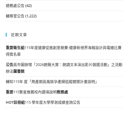
總務處公告
(42)
輔導室公告
(1,222)
近期文章
重要
衛生組
115年度健康促進創意競賽-健康新視界海報設計與電繪比賽
得獎名單
公告
高市圖辦理「2026朗聲大賞：朗讀文本演出影片徵選活動」之活動
辦法
圖書館
轉知115年 度「周產期高風險孕產婦追蹤關懷計畫說明」
重要
115繁星推薦校內選填說明
教務處
HOT
註冊組
115 學年度大學學測成績查詢公告