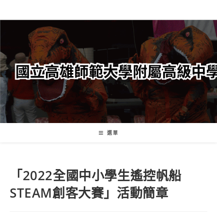
跳
轉
至
主
要
內
容
選單
「2022全國中小學生遙控帆船
STEAM創客大賽」活動簡章