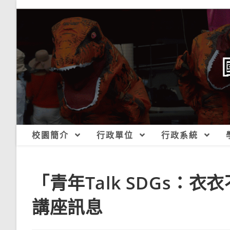
跳
轉
至
主
要
內
容
校園簡介
行政單位
行政系統
「青年Talk SDGs：
講座訊息