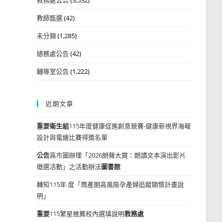
教師甄選
(42)
未分類
(1,285)
總務處公告
(42)
輔導室公告
(1,222)
近期文章
重要
衛生組
115年度健康促進創意競賽-健康新視界海報
設計與電繪比賽得獎名單
公告
高市圖辦理「2026朗聲大賞：朗讀文本演出影片
徵選活動」之活動辦法
圖書館
轉知115年 度「周產期高風險孕產婦追蹤關懷計畫說
明」
重要
115繁星推薦校內選填說明
教務處