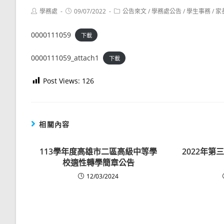
Post
Post
Post
學務處
09/07/2022
公告來文
/
學務處公告
/
學生事務
/
家
author:
published:
category:
0000111059
下載
0000111059_attach1
下載
Post Views:
126
相關內容
113學年度高雄市二區高級中等學
2022年
校適性轉學簡章公告
12/03/2024