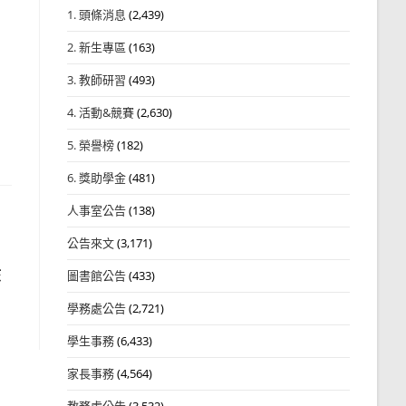
1. 頭條消息
(2,439)
2. 新生專區
(163)
3. 教師研習
(493)
4. 活動&競賽
(2,630)
5. 榮譽榜
(182)
6. 獎助學金
(481)
人事室公告
(138)
公告來文
(3,171)
該
圖書館公告
(433)
學務處公告
(2,721)
學生事務
(6,433)
家長事務
(4,564)
教務處公告
(3,532)