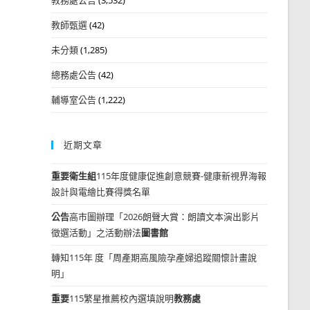
教師甄選
(42)
未分類
(1,285)
總務處公告
(42)
輔導室公告
(1,222)
近期文章
重要
衛生組
115年度健康促進創意競賽-健康新視界海報
設計與電繪比賽得獎名單
公告
高市圖辦理「2026朗聲大賞：朗讀文本演出影片
徵選活動」之活動辦法
圖書館
轉知115年 度「周產期高風險孕產婦追蹤關懷計畫說
明」
重要
115繁星推薦校內選填說明
教務處