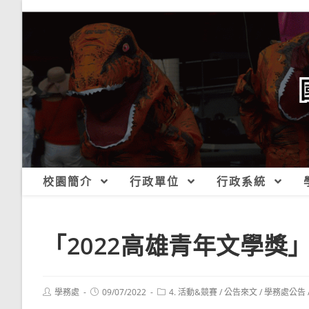
跳
轉
至
主
要
內
容
校園簡介
行政單位
行政系統
「2022高雄青年文學獎
Post
Post
Post
學務處
09/07/2022
4. 活動&競賽
/
公告來文
/
學務處公告
author:
published:
category: