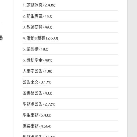
1. 頭條消息
(2,439)
2. 新生專區
(163)
卡
3. 教師研習
(493)
動
4. 活動&競賽
(2,630)
5. 榮譽榜
(182)
6. 獎助學金
(481)
人事室公告
(138)
公告來文
(3,171)
圖書館公告
(433)
學務處公告
(2,721)
學生事務
(6,433)
家長事務
(4,564)
教務處公告
(3,532)