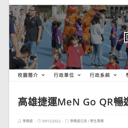
跳
轉
至
主
要
內
容
校園簡介
行政單位
行政系統
高雄捷運MeN Go QR
Post
Post
Post
學務處
09/12/2022
學務處公告
/
學生事務
author:
published:
category: