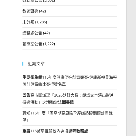
教師甄選
(42)
未分類
(1,285)
總務處公告
(42)
輔導室公告
(1,222)
近期文章
重要
衛生組
115年度健康促進創意競賽-健康新視界海報
設計與電繪比賽得獎名單
公告
高市圖辦理「2026朗聲大賞：朗讀文本演出影片
徵選活動」之活動辦法
圖書館
轉知115年 度「周產期高風險孕產婦追蹤關懷計畫說
明」
重要
115繁星推薦校內選填說明
教務處