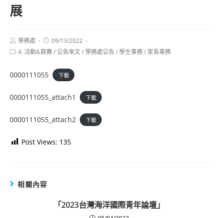
展
Post
Post
學務處
09/13/2022
author:
published:
Post
4. 活動&競賽
/
公告來文
/
學務處公告
/
學生事務
/
家長事務
category:
0000111055
下載
0000111055_attach1
下載
0000111055_attach2
下載
Post Views:
135
相關內容
「2023台灣海洋國際青年論壇」