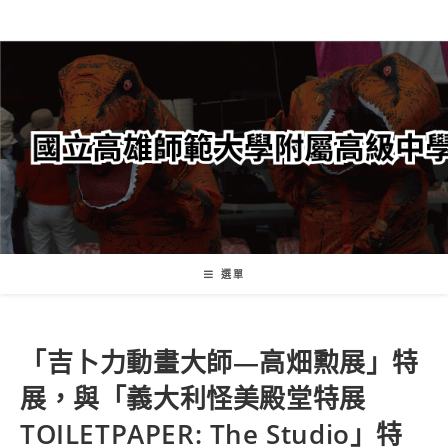
跳
轉
至
主
要
內
容
選單
「吉卜力動畫大師—高畑勲展」特
展，與「義大利怪美殿堂特展
TOILETPAPER: The Studio」特