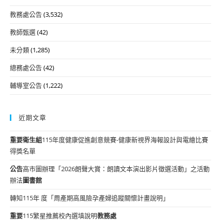
教務處公告
(3,532)
教師甄選
(42)
未分類
(1,285)
總務處公告
(42)
輔導室公告
(1,222)
近期文章
重要
衛生組
115年度健康促進創意競賽-健康新視界海報設計與電繪比賽
得獎名單
公告
高市圖辦理「2026朗聲大賞：朗讀文本演出影片徵選活動」之活動
辦法
圖書館
轉知115年 度「周產期高風險孕產婦追蹤關懷計畫說明」
重要
115繁星推薦校內選填說明
教務處