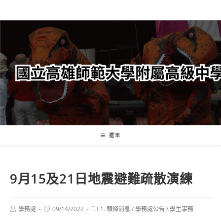
跳
轉
至
主
要
內
容
選單
9月15及21日地震避難疏散演練
Post
Post
Post
學務處
09/14/2022
1. 頭條消息
/
學務處公告
/
學生事務
author:
published:
category: