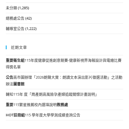
未分類
(1,285)
總務處公告
(42)
輔導室公告
(1,222)
近期文章
重要
衛生組
115年度健康促進創意競賽-健康新視界海報設計與電繪比賽
得獎名單
公告
高市圖辦理「2026朗聲大賞：朗讀文本演出影片徵選活動」之活動
辦法
圖書館
轉知115年 度「周產期高風險孕產婦追蹤關懷計畫說明」
重要
115繁星推薦校內選填說明
教務處
HOT
註冊組
115 學年度大學學測成績查詢公告