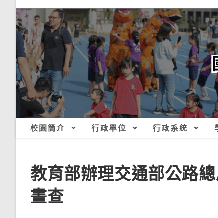
跳
轉
至
主
要
內
容
校園簡介
行政單位
行政系統
教育部辦理交通部公路總
畫查