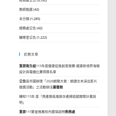
教師甄選
(42)
未分類
(1,285)
總務處公告
(42)
輔導室公告
(1,222)
近期文章
重要
衛生組
115年度健康促進創意競賽-健康新視界海報
設計與電繪比賽得獎名單
公告
高市圖辦理「2026朗聲大賞：朗讀文本演出影片
徵選活動」之活動辦法
圖書館
轉知115年 度「周產期高風險孕產婦追蹤關懷計畫說
明」
重要
115繁星推薦校內選填說明
教務處