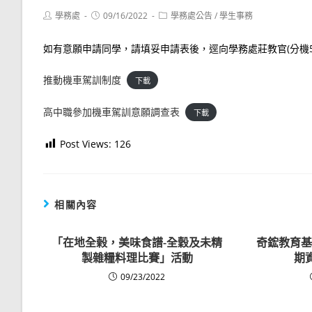
Post
Post
Post
學務處
09/16/2022
學務處公告
/
學生事務
author:
published:
category:
如有意願申請同學，請填妥申請表後，逕向學務處莊教官(分機52
推動機車駕訓制度
下載
高中職參加機車駕訓意願調查表
下載
Post Views:
126
相關內容
「在地全榖，美味食譜-全穀及未精
奇鋐教育基
製雜糧料理比賽」活動
期
09/23/2022