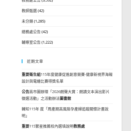
教師甄選
(42)
未分類
(1,285)
總務處公告
(42)
輔導室公告
(1,222)
近期文章
重要
衛生組
115年度健康促進創意競賽-健康新視界海報
設計與電繪比賽得獎名單
公告
高市圖辦理「2026朗聲大賞：朗讀文本演出影片
徵選活動」之活動辦法
圖書館
轉知115年 度「周產期高風險孕產婦追蹤關懷計畫說
明」
重要
115繁星推薦校內選填說明
教務處