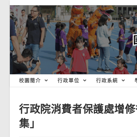
跳
轉
至
主
要
內
容
校園簡介
行政單位
行政系統
行政院消費者保護處增修
集」