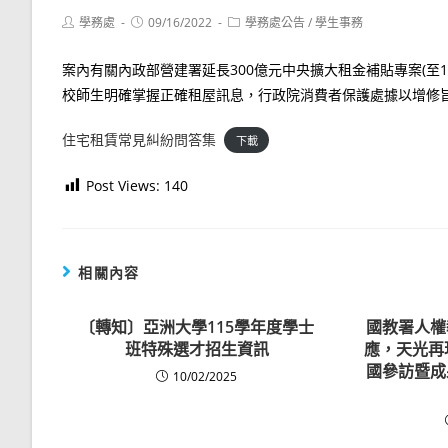
Post
Post
Post
學務處
09/16/2022
學務處公告
/
學生事務
author:
published:
category:
案內有關內政部營建署延長300億元中央擴大租金補貼專案(至1
校師生明確掌握正確租屋訊息，行政院消費者保護處據以增修旨
住宅租賃常見糾紛問答集
下載
Post Views:
140
相關內容
〔轉知〕亞洲大學115學年度學士
國教署人權
班特殊選才招生資訊
應，天光再
國參訪暨成
10/02/2025