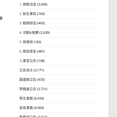
1. 頭條消息
(2,439)
2. 新生專區
(163)
學
3. 教師研習
(493)
4. 活動&競賽
(2,630)
5. 榮譽榜
(182)
6. 獎助學金
(481)
人事室公告
(138)
公告來文
(3,171)
圖書館公告
(433)
學務處公告
(2,721)
學生事務
(6,433)
家長事務
(4,564)
教務處公告
(3,532)