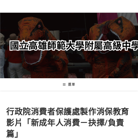
跳
轉
至
主
要
內
容
選單
行政院消費者保護處製作消保教育
影片「新成年人消費－抉擇/負責
篇」