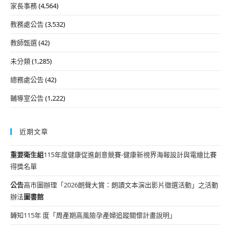
家長事務
(4,564)
教務處公告
(3,532)
教師甄選
(42)
未分類
(1,285)
總務處公告
(42)
輔導室公告
(1,222)
近期文章
重要
衛生組
115年度健康促進創意競賽-健康新視界海報設計與電繪比賽
得獎名單
公告
高市圖辦理「2026朗聲大賞：朗讀文本演出影片徵選活動」之活動
辦法
圖書館
轉知115年 度「周產期高風險孕產婦追蹤關懷計畫說明」