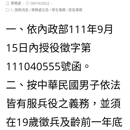
Post
Post
學務處
09/19/2022
author:
published:
Post
1. 頭條消息
/
學務處公告
/
學生事務
/
家長事務
category:
一、依內政部111年9月
15日內授役徵字第
111040555號函。
二、按中華民國男子依法
皆有服兵役之義務，並須
在19歲徵兵及齡前一年底