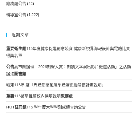
總務處公告
(42)
輔導室公告
(1,222)
近期文章
重要
衛生組
115年度健康促進創意競賽-健康新視界海報設計與電繪比賽
得獎名單
公告
高市圖辦理「2026朗聲大賞：朗讀文本演出影片徵選活動」之活動
辦法
圖書館
轉知115年 度「周產期高風險孕產婦追蹤關懷計畫說明」
重要
115繁星推薦校內選填說明
教務處
HOT
註冊組
115 學年度大學學測成績查詢公告