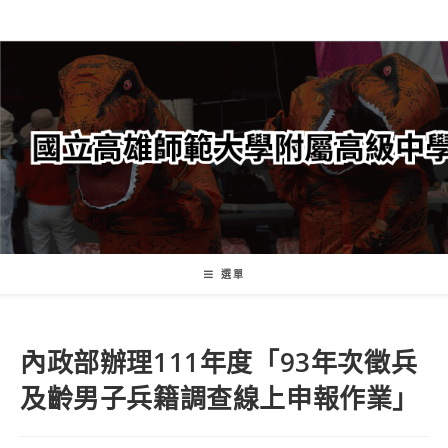
跳
轉
至
主
要
內
容
選單
內政部辦理111年度「93年次徵兵
及齡男子兵籍調查線上申報作業」