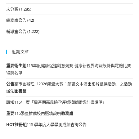
未分類
(1,285)
總務處公告
(42)
輔導室公告
(1,222)
近期文章
重要
衛生組
115年度健康促進創意競賽-健康新視界海報設計與電繪比賽
得獎名單
公告
高市圖辦理「2026朗聲大賞：朗讀文本演出影片徵選活動」之活動
辦法
圖書館
轉知115年 度「周產期高風險孕產婦追蹤關懷計畫說明」
重要
115繁星推薦校內選填說明
教務處
HOT
註冊組
115 學年度大學學測成績查詢公告