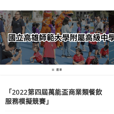
跳
轉
至
主
要
內
容
選單
「2022第四屆萬能盃商業類餐飲
服務模擬競賽」