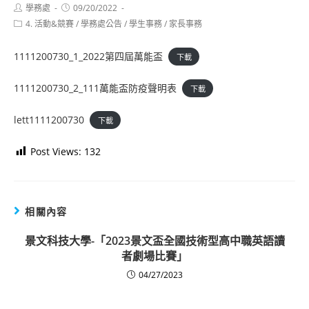
Post
Post
學務處
09/20/2022
author:
published:
Post
4. 活動&競賽
/
學務處公告
/
學生事務
/
家長事務
category:
1111200730_1_2022第四屆萬能盃
下載
1111200730_2_111萬能盃防疫聲明表
下載
lett1111200730
下載
Post Views:
132
相關內容
景文科技大學-「2023景文盃全國技術型高中職英語讀
者劇場比賽」
04/27/2023