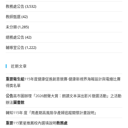
教務處公告
(3,532)
教師甄選
(42)
未分類
(1,285)
總務處公告
(42)
輔導室公告
(1,222)
近期文章
重要
衛生組
115年度健康促進創意競賽-健康新視界海報設計與電繪比賽
得獎名單
公告
高市圖辦理「2026朗聲大賞：朗讀文本演出影片徵選活動」之活動
辦法
圖書館
轉知115年 度「周產期高風險孕產婦追蹤關懷計畫說明」
重要
115繁星推薦校內選填說明
教務處