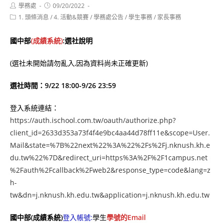
Post
Post
學務處
09/20/2022
author:
published:
Post
1. 頭條消息
/
4. 活動&競賽
/
學務處公告
/
學生事務
/
家長事務
category:
國中部
(成績系統)
:選社說明
(
選社未開始請勿亂入
,
因為資料尚未正確更新
)
選社時間：9/22 18:00-9/26 23:59
登入系統連結：
https://auth.ischool.com.tw/oauth/authorize.php?
client_id=2633d353a73f4f4e9bc4aa44d78ff11e&scope=User.
Mail&state=%7B%22next%22%3A%22%2Fs%2Fj.nknush.kh.e
du.tw%22%7D&redirect_uri=https%3A%2F%2F1campus.net
%2Fauth%2Fcallback%2Fweb2&response_type=code&lang=z
h-
tw&dn=j.nknush.kh.edu.tw&application=j.nknush.kh.edu.tw
國中部(成績系統)
登入帳號:
學生
學號的Email