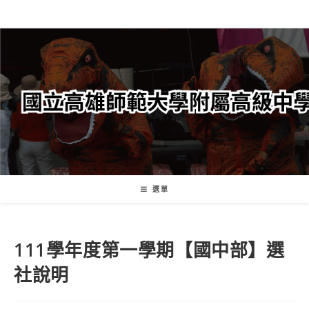
跳
轉
至
主
要
內
容
選單
111學年度第一學期【國中部】選
社說明