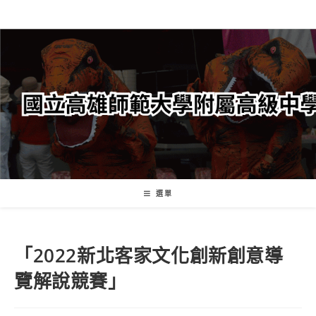
跳
轉
至
主
要
內
容
選單
「2022新北客家文化創新創意導
覽解說競賽」