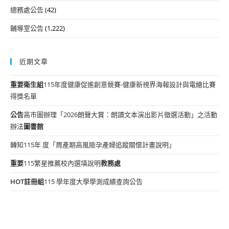
總務處公告
(42)
輔導室公告
(1,222)
近期文章
重要
衛生組
115年度健康促進創意競賽-健康新視界海報設計與電繪比賽
得獎名單
公告
高市圖辦理「2026朗聲大賞：朗讀文本演出影片徵選活動」之活動
辦法
圖書館
轉知115年 度「周產期高風險孕產婦追蹤關懷計畫說明」
重要
115繁星推薦校內選填說明
教務處
HOT
註冊組
115 學年度大學學測成績查詢公告