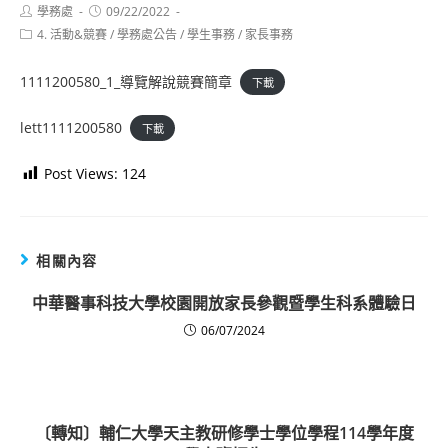
Post
Post
學務處
09/22/2022
author:
published:
Post
4. 活動&競賽
/
學務處公告
/
學生事務
/
家長事務
category:
1111200580_1_導覽解說競賽簡章
下載
lett1111200580
下載
Post Views:
124
相關內容
中華醫事科技大學校園開放家長參觀暨學生科系體驗日
06/07/2024
〔轉知〕輔仁大學天主教研修學士學位學程114學年度