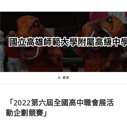
跳
轉
至
主
要
內
容
選單
「2022第六屆全國高中職會展活
動企劃競賽」