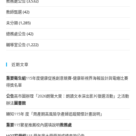
教務處公告
(3,532)
教師甄選
(42)
未分類
(1,285)
總務處公告
(42)
輔導室公告
(1,222)
近期文章
重要
衛生組
115年度健康促進創意競賽-健康新視界海報設計與電繪比賽
得獎名單
公告
高市圖辦理「2026朗聲大賞：朗讀文本演出影片徵選活動」之活動
辦法
圖書館
轉知115年 度「周產期高風險孕產婦追蹤關懷計畫說明」
重要
115繁星推薦校內選填說明
教務處
HOT
註冊組
115 學年度大學學測成績查詢公告