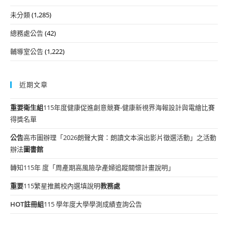
未分類
(1,285)
總務處公告
(42)
輔導室公告
(1,222)
近期文章
重要
衛生組
115年度健康促進創意競賽-健康新視界海報設計與電繪比賽
得獎名單
公告
高市圖辦理「2026朗聲大賞：朗讀文本演出影片徵選活動」之活動
辦法
圖書館
轉知115年 度「周產期高風險孕產婦追蹤關懷計畫說明」
重要
115繁星推薦校內選填說明
教務處
HOT
註冊組
115 學年度大學學測成績查詢公告