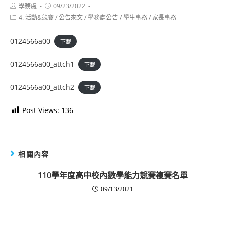
Post
Post
學務處
09/23/2022
author:
published:
Post
4. 活動&競賽
/
公告來文
/
學務處公告
/
學生事務
/
家長事務
category:
0124566a00
下載
0124566a00_attch1
下載
0124566a00_attch2
下載
Post Views:
136
相關內容
110學年度高中校內數學能力競賽複賽名單
09/13/2021