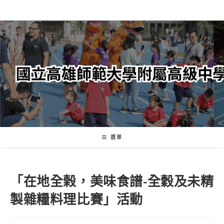
跳
轉
至
主
要
內
容
選單
「在地全榖，美味食譜-全穀及未精
製雜糧料理比賽」活動