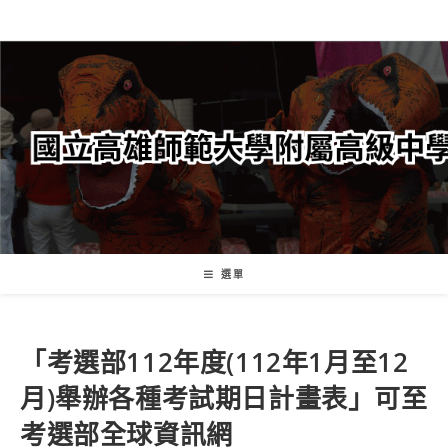
跳
轉
至
主
要
內
容
選單
「考選部112年度(112年1月至12
月)舉辦各種考試期日計畫表」可至
考選部全球資訊網