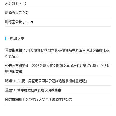
未分類
(1,285)
總務處公告
(42)
輔導室公告
(1,222)
近期文章
重要
衛生組
115年度健康促進創意競賽-健康新視界海報設計與電繪比賽
得獎名單
公告
高市圖辦理「2026朗聲大賞：朗讀文本演出影片徵選活動」之活動
辦法
圖書館
轉知115年 度「周產期高風險孕產婦追蹤關懷計畫說明」
重要
115繁星推薦校內選填說明
教務處
HOT
註冊組
115 學年度大學學測成績查詢公告