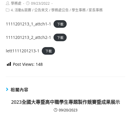
Post
Post
學務處
09/23/2022
author:
published:
Post
4. 活動&競賽
/
公告來文
/
學務處公告
/
學生事務
/
家長事務
category:
1111201213_1_attch1-1
下載
1111201213_2_attch2-1
下載
lett1111201213-1
下載
Post Views:
148
相關內容
2023全國大專暨高中職學生專題製作競賽暨成果展示
09/20/2023