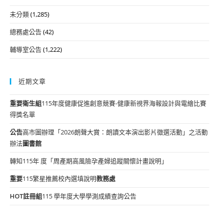
未分類
(1,285)
總務處公告
(42)
輔導室公告
(1,222)
近期文章
重要
衛生組
115年度健康促進創意競賽-健康新視界海報設計與電繪比賽
得獎名單
公告
高市圖辦理「2026朗聲大賞：朗讀文本演出影片徵選活動」之活動
辦法
圖書館
轉知115年 度「周產期高風險孕產婦追蹤關懷計畫說明」
重要
115繁星推薦校內選填說明
教務處
HOT
註冊組
115 學年度大學學測成績查詢公告