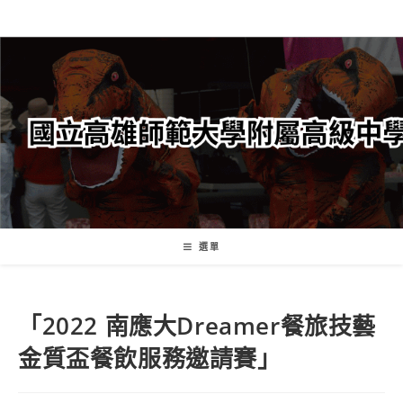
跳
轉
至
主
要
內
容
選單
「2022 南應大Dreamer餐旅技藝
金質盃餐飲服務邀請賽」