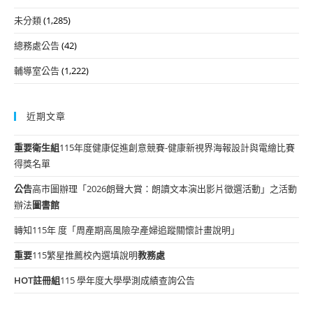
未分類
(1,285)
總務處公告
(42)
輔導室公告
(1,222)
近期文章
重要
衛生組
115年度健康促進創意競賽-健康新視界海報設計與電繪比賽
得獎名單
公告
高市圖辦理「2026朗聲大賞：朗讀文本演出影片徵選活動」之活動
辦法
圖書館
轉知115年 度「周產期高風險孕產婦追蹤關懷計畫說明」
重要
115繁星推薦校內選填說明
教務處
HOT
註冊組
115 學年度大學學測成績查詢公告