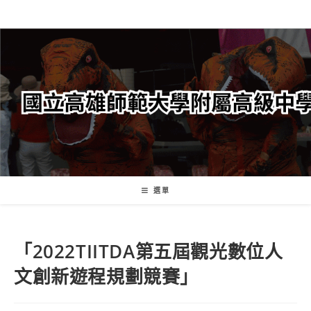
跳
轉
至
主
要
內
容
選單
「2022TIITDA第五屆觀光數位人
文創新遊程規劃競賽」