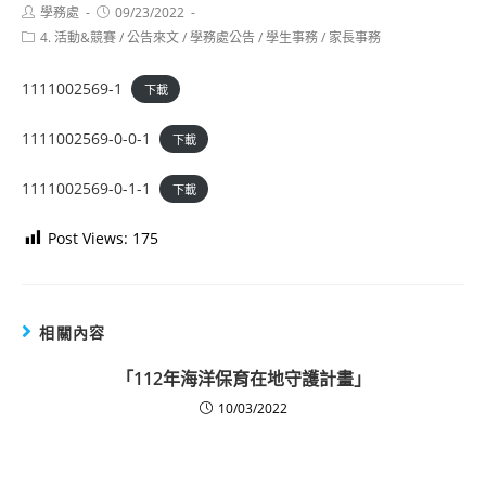
Post
Post
學務處
09/23/2022
author:
published:
Post
4. 活動&競賽
/
公告來文
/
學務處公告
/
學生事務
/
家長事務
category:
1111002569-1
下載
1111002569-0-0-1
下載
1111002569-0-1-1
下載
Post Views:
175
相關內容
「112年海洋保育在地守護計畫」
10/03/2022