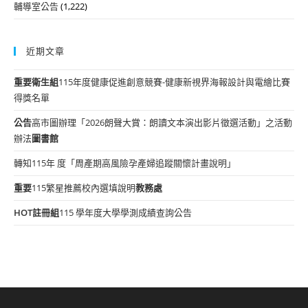
輔導室公告
(1,222)
近期文章
重要
衛生組
115年度健康促進創意競賽-健康新視界海報設計與電繪比賽
得獎名單
公告
高市圖辦理「2026朗聲大賞：朗讀文本演出影片徵選活動」之活動
辦法
圖書館
轉知115年 度「周產期高風險孕產婦追蹤關懷計畫說明」
重要
115繁星推薦校內選填說明
教務處
HOT
註冊組
115 學年度大學學測成績查詢公告