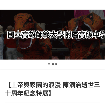
跳
轉
至
主
要
內
容
選單
【上帝與家園的浪漫 陳泗治逝世三
十周年紀念特展】