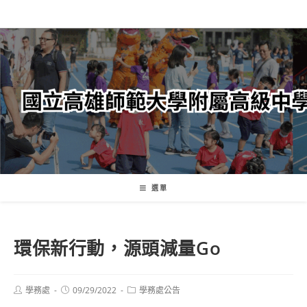
跳
轉
至
主
要
內
容
選單
環保新行動，源頭減量Go
Post
Post
Post
學務處
09/29/2022
學務處公告
author:
published:
category: