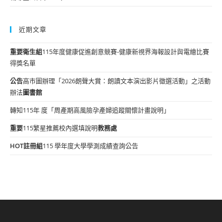
近期文章
重要
衛生組
115年度健康促進創意競賽-健康新視界海報設計與電繪比賽
得獎名單
公告
高市圖辦理「2026朗聲大賞：朗讀文本演出影片徵選活動」之活動
辦法
圖書館
轉知115年 度「周產期高風險孕產婦追蹤關懷計畫說明」
重要
115繁星推薦校內選填說明
教務處
HOT
註冊組
115 學年度大學學測成績查詢公告