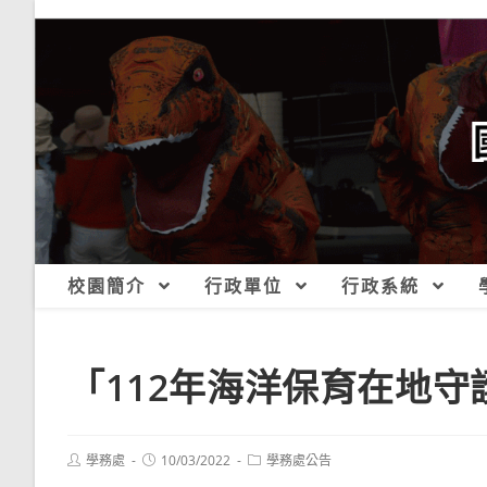
跳
轉
至
主
要
內
容
校園簡介
行政單位
行政系統
「112年海洋保育在地守
Post
Post
Post
學務處
10/03/2022
學務處公告
author:
published:
category: