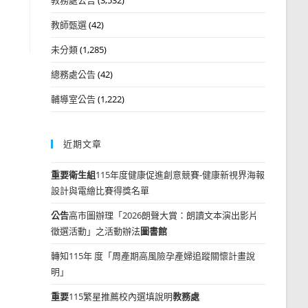
教師甄選
(42)
未分類
(1,285)
總務處公告
(42)
輔導室公告
(1,222)
近期文章
重要
衛生組
115年度健康促進創意競賽-健康新視界海報
設計與電繪比賽得獎名單
公告
高市圖辦理「2026朗聲大賞：朗讀文本演出影片
徵選活動」之活動辦法
圖書館
轉知115年 度「周產期高風險孕產婦追蹤關懷計畫說
明」
重要
115繁星推薦校內選填說明
教務處