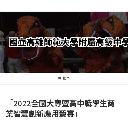
跳
轉
至
主
要
內
容
選單
「2022全國大專暨高中職學生商
業智慧創新應用競賽」