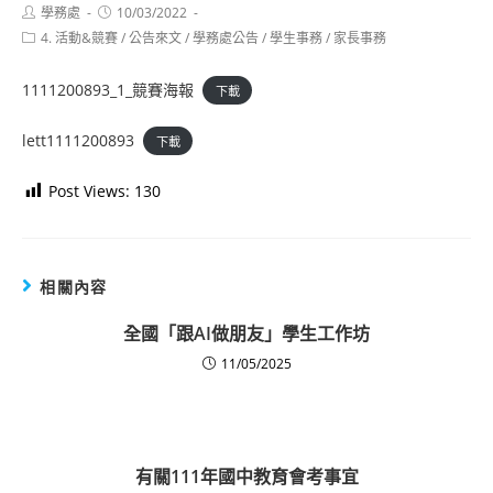
Post
Post
學務處
10/03/2022
author:
published:
Post
4. 活動&競賽
/
公告來文
/
學務處公告
/
學生事務
/
家長事務
category:
1111200893_1_競賽海報
下載
lett1111200893
下載
Post Views:
130
相關內容
全國「跟AI做朋友」學生工作坊
11/05/2025
有關111年國中教育會考事宜