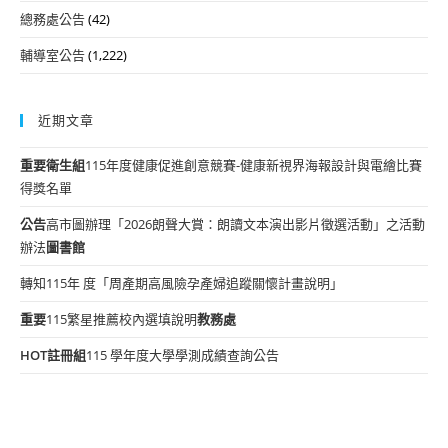
總務處公告
(42)
輔導室公告
(1,222)
近期文章
重要
衛生組
115年度健康促進創意競賽-健康新視界海報設計與電繪比賽
得獎名單
公告
高市圖辦理「2026朗聲大賞：朗讀文本演出影片徵選活動」之活動
辦法
圖書館
轉知115年 度「周產期高風險孕產婦追蹤關懷計畫說明」
重要
115繁星推薦校內選填說明
教務處
HOT
註冊組
115 學年度大學學測成績查詢公告