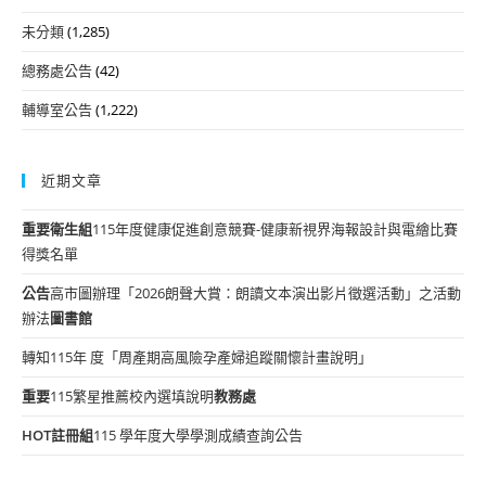
未分類
(1,285)
總務處公告
(42)
輔導室公告
(1,222)
近期文章
重要
衛生組
115年度健康促進創意競賽-健康新視界海報設計與電繪比賽
得獎名單
公告
高市圖辦理「2026朗聲大賞：朗讀文本演出影片徵選活動」之活動
辦法
圖書館
轉知115年 度「周產期高風險孕產婦追蹤關懷計畫說明」
重要
115繁星推薦校內選填說明
教務處
HOT
註冊組
115 學年度大學學測成績查詢公告