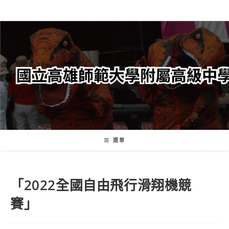
跳
轉
至
主
要
內
容
選單
「2022全國自由飛行滑翔機競
賽」