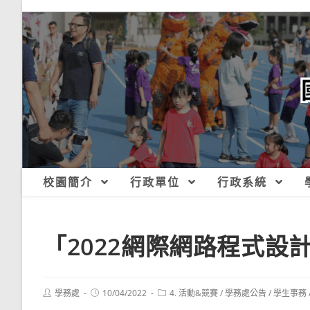
跳
轉
至
主
要
內
容
校園簡介
行政單位
行政系統
「2022網際網路程式設
Post
Post
Post
學務處
10/04/2022
4. 活動&競賽
/
學務處公告
/
學生事務
author:
published:
category: