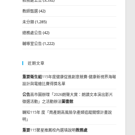
教師甄選
(42)
未分類
(1,285)
總務處公告
(42)
輔導室公告
(1,222)
近期文章
重要
衛生組
115年度健康促進創意競賽-健康新視界海報
設計與電繪比賽得獎名單
公告
高市圖辦理「2026朗聲大賞：朗讀文本演出影片
徵選活動」之活動辦法
圖書館
轉知115年 度「周產期高風險孕產婦追蹤關懷計畫說
明」
重要
115繁星推薦校內選填說明
教務處