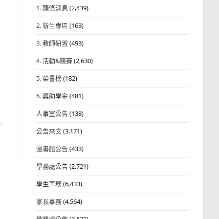
1. 頭條消息
(2,439)
2. 新生專區
(163)
3. 教師研習
(493)
4. 活動&競賽
(2,630)
5. 榮譽榜
(182)
6. 獎助學金
(481)
人事室公告
(138)
七
公告來文
(3,171)
圖書館公告
(433)
學務處公告
(2,721)
學生事務
(6,433)
家長事務
(4,564)
教務處公告
(3,532)