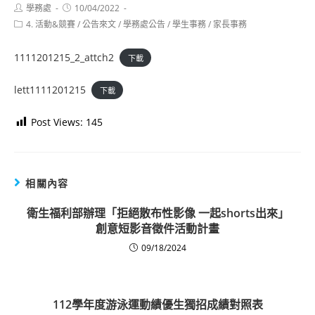
Post
Post
學務處
10/04/2022
author:
published:
Post
4. 活動&競賽
/
公告來文
/
學務處公告
/
學生事務
/
家長事務
category:
1111201215_2_attch2
下載
lett1111201215
下載
Post Views:
145
相關內容
衛生福利部辦理「拒絕散布性影像 一起shorts出來」
創意短影音徵件活動計畫
09/18/2024
112學年度游泳運動績優生獨招成績對照表