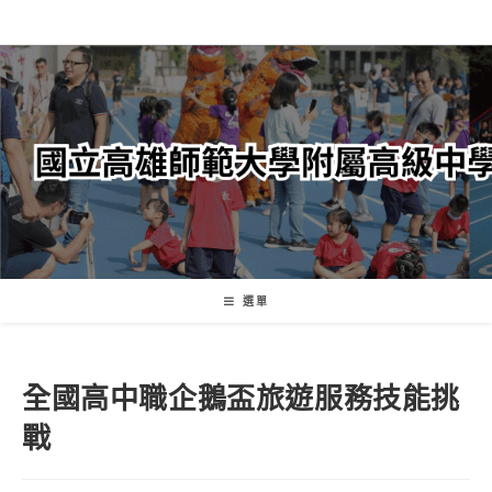
跳
轉
至
主
要
內
容
選單
全國高中職企鵝盃旅遊服務技能挑
戰