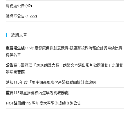
總務處公告
(42)
輔導室公告
(1,222)
近期文章
重要
衛生組
115年度健康促進創意競賽-健康新視界海報設計與電繪比賽
得獎名單
公告
高市圖辦理「2026朗聲大賞：朗讀文本演出影片徵選活動」之活動
辦法
圖書館
轉知115年 度「周產期高風險孕產婦追蹤關懷計畫說明」
重要
115繁星推薦校內選填說明
教務處
HOT
註冊組
115 學年度大學學測成績查詢公告