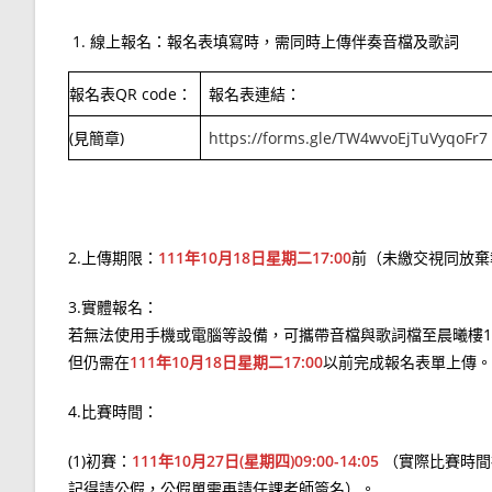
線上報名：報名表填寫時，需同時上傳伴奏音檔及歌詞
報名表QR code：
報名表連結：
(見簡章)
https://forms.gle/TW4wvoEjTuVyqoFr7
2.上傳期限：
111年10月18日星期二17:00
前（未繳交視同放棄
3.實體報名：
若無法使用手機或電腦等設備，可攜帶音檔與歌詞檔至晨曦樓
但仍需在
111年10月18日星期二17:00
以前完成報名表單上傳。
4.比賽時間：
(1)初賽：
111年10月27日(星期四)09:00-14:05
（實際比賽時間
記得請公假，公假單需再請任課老師簽名）。