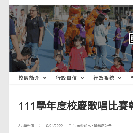
跳
轉
至
主
要
內
容
校園簡介
行政單位
行政系統
111學年度校慶歌唱比賽
Post
Post
Post
學務處
10/04/2022
1. 頭條消息
/
學務處公告
author:
published:
category: