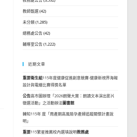
教師甄選
(42)
未分類
(1,285)
總務處公告
(42)
輔導室公告
(1,222)
近期文章
重要
衛生組
115年度健康促進創意競賽-健康新視界海報
設計與電繪比賽得獎名單
公告
高市圖辦理「2026朗聲大賞：朗讀文本演出影片
徵選活動」之活動辦法
圖書館
轉知115年 度「周產期高風險孕產婦追蹤關懷計畫說
明」
重要
115繁星推薦校內選填說明
教務處