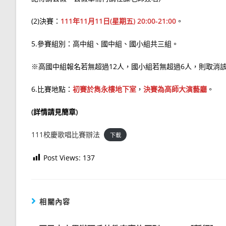
(2)決賽：
111年11月11日(星期五) 20:00-21:00
。
5.參賽組別：高中組、國中組、國小組共三組。
※高國中組報名若無超過12人，國小組若無超過6人，則取消
6.比賽地點：
初賽於雋永樓地下室
，
決賽為高師大演藝廳
。
(詳情請見簡章)
111校慶歌唱比賽辦法
下載
Post Views:
137
相關內容