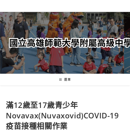
跳
轉
至
主
要
內
容
選單
滿12歲至17歲青少年
Novavax(Nuvaxovid)COVID-19
疫苗接種相關作業