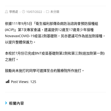
Post
Post
Post
學務處
10/07/2022
未分類
author:
published:
category:
依據111年9月5日「衛生福利部傳染病防治諮詢會預防接種組
(ACIP)」第7次專家會議，建議提供12歲至17歲青少年接種
NovavaxCOVID-19疫苗2劑基礎劑，另亦建議可作為追加劑接種，
以提升整體保護力。
本校於7月份已完成BNT疫苗基礎劑第2劑和第三劑(追加劑第一劑)
之施打。
鼓勵尚未施打的同學可選擇至合約醫療院所作施打。
Post Views:
125
相關內容