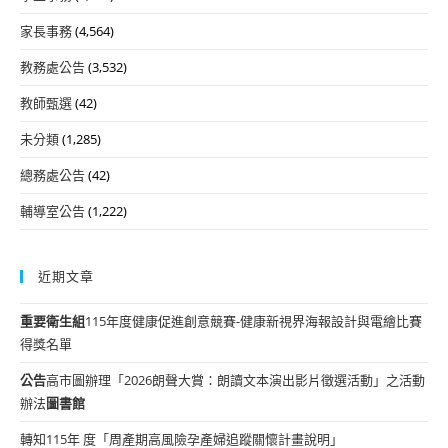
家長事務
(4,564)
教務處公告
(3,532)
教師甄選
(42)
未分類
(1,285)
總務處公告
(42)
輔導室公告
(1,222)
近期文章
重要
衛生組
115年度健康促進創意競賽-健康新視界海報設計與電繪比賽
得獎名單
公告
高市圖辦理「2026朗聲大賞：朗讀文本演出影片徵選活動」之活動
辦法
圖書館
轉知115年 度「周產期高風險孕產婦追蹤關懷計畫說明」