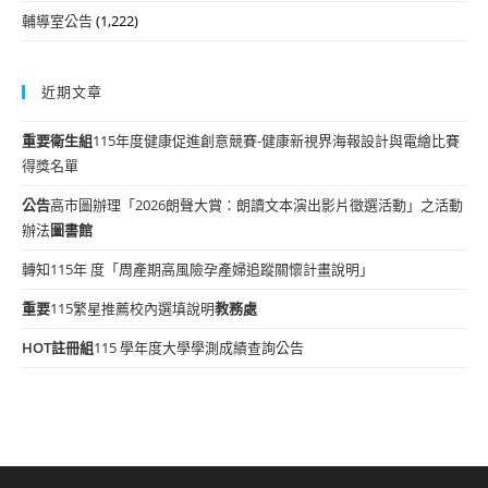
輔導室公告
(1,222)
近期文章
重要
衛生組
115年度健康促進創意競賽-健康新視界海報設計與電繪比賽
得獎名單
公告
高市圖辦理「2026朗聲大賞：朗讀文本演出影片徵選活動」之活動
辦法
圖書館
轉知115年 度「周產期高風險孕產婦追蹤關懷計畫說明」
重要
115繁星推薦校內選填說明
教務處
HOT
註冊組
115 學年度大學學測成績查詢公告