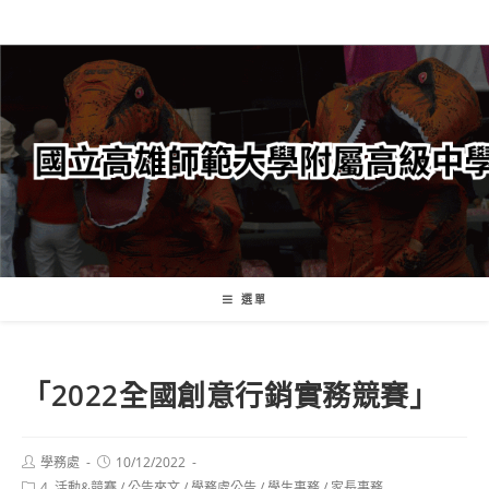
跳
轉
至
主
要
內
容
選單
「2022全國創意行銷實務競賽」
Post
Post
學務處
10/12/2022
author:
published:
Post
4. 活動&競賽
/
公告來文
/
學務處公告
/
學生事務
/
家長事務