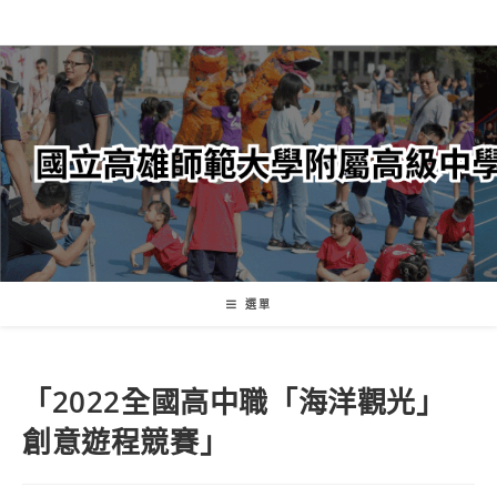
跳
轉
至
主
要
內
容
選單
「2022全國高中職「海洋觀光」
創意遊程競賽」