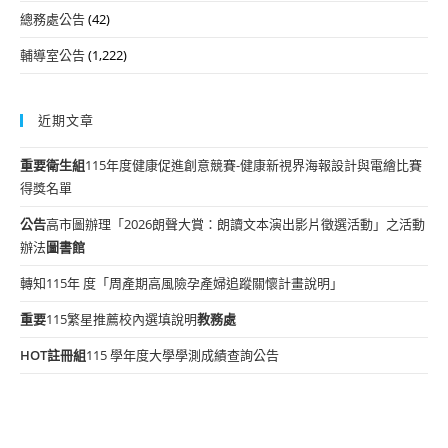
總務處公告
(42)
輔導室公告
(1,222)
近期文章
重要
衛生組
115年度健康促進創意競賽-健康新視界海報設計與電繪比賽
得獎名單
公告
高市圖辦理「2026朗聲大賞：朗讀文本演出影片徵選活動」之活動
辦法
圖書館
轉知115年 度「周產期高風險孕產婦追蹤關懷計畫說明」
重要
115繁星推薦校內選填說明
教務處
HOT
註冊組
115 學年度大學學測成績查詢公告