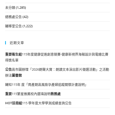
未分類
(1,285)
總務處公告
(42)
輔導室公告
(1,222)
近期文章
重要
衛生組
115年度健康促進創意競賽-健康新視界海報設計與電繪比賽
得獎名單
公告
高市圖辦理「2026朗聲大賞：朗讀文本演出影片徵選活動」之活動
辦法
圖書館
轉知115年 度「周產期高風險孕產婦追蹤關懷計畫說明」
重要
115繁星推薦校內選填說明
教務處
HOT
註冊組
115 學年度大學學測成績查詢公告