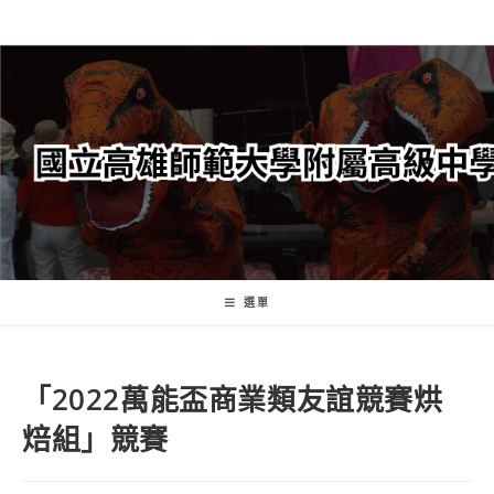
跳
轉
至
主
要
內
容
選單
「2022萬能盃商業類友誼競賽烘
焙組」競賽