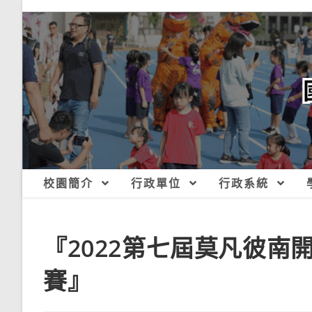
跳
轉
至
主
要
內
容
校園簡介
行政單位
行政系統
『2022第七屆莫凡彼
賽』