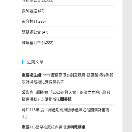
教師甄選
(42)
未分類
(1,285)
總務處公告
(42)
輔導室公告
(1,222)
近期文章
重要
衛生組
115年度健康促進創意競賽-健康新視界海報
設計與電繪比賽得獎名單
公告
高市圖辦理「2026朗聲大賞：朗讀文本演出影片
徵選活動」之活動辦法
圖書館
轉知115年 度「周產期高風險孕產婦追蹤關懷計畫說
明」
重要
115繁星推薦校內選填說明
教務處