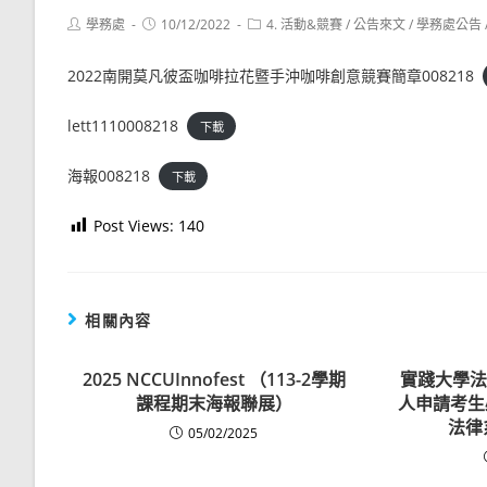
Post
Post
Post
學務處
10/12/2022
4. 活動&競賽
/
公告來文
/
學務處公告
author:
published:
category:
2022南開莫凡彼盃咖啡拉花暨手沖咖啡創意競賽簡章008218
lett1110008218
下載
海報008218
下載
Post Views:
140
相關內容
2025 NCCUInnofest （113-2學期
實踐大學法
課程期末海報聯展）
人申請考生
法律
05/02/2025