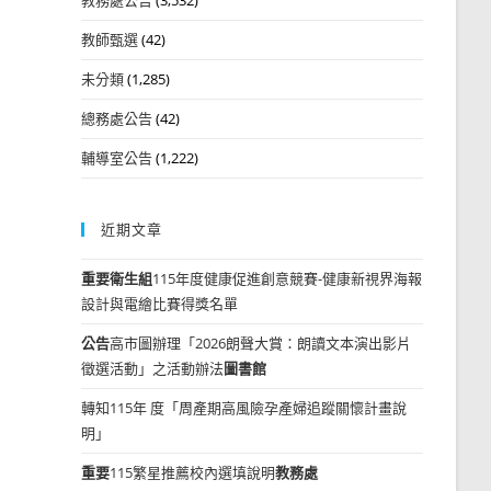
教師甄選
(42)
未分類
(1,285)
總務處公告
(42)
輔導室公告
(1,222)
近期文章
重要
衛生組
115年度健康促進創意競賽-健康新視界海報
設計與電繪比賽得獎名單
公告
高市圖辦理「2026朗聲大賞：朗讀文本演出影片
徵選活動」之活動辦法
圖書館
轉知115年 度「周產期高風險孕產婦追蹤關懷計畫說
明」
重要
115繁星推薦校內選填說明
教務處