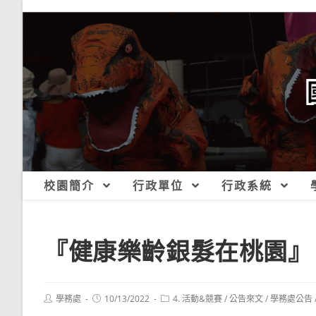
跳
轉
至
主
要
內
容
校園簡介
行政單位
行政系統
『健康樂齡銀髮在桃園』
Post
Post
Post
學務處
10/13/2022
4. 活動&競賽
/
公告來文
/
學務處公告
author:
published:
category: