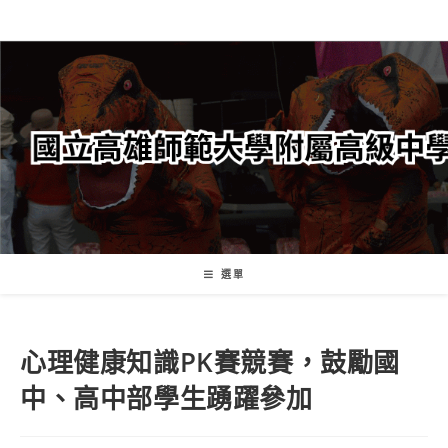
跳
轉
至
主
要
內
容
選單
心理健康知識PK賽競賽，鼓勵國
中、高中部學生踴躍參加