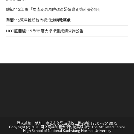
轉知115年 度「周產期高風險孕產婦追蹤關懷計畫說明」
重要
115繁星推薦校內選填說明
教務處
HOT
註冊組
115 學年度大學學測成績查詢公告
登入系統
| 地址：高雄市苓雅區凱旋二路89號 TEL:07-7613875
Copyright (c) 2020 國立高雄師範大學附屬高級中學 The Affiliated Senior
High School of National Kaohsiung Normal University