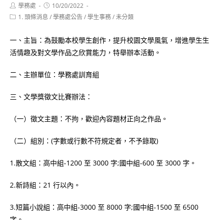
Post
Post
學務處
10/20/2022
author:
published:
Post
1. 頭條消息
/
學務處公告
/
學生事務
/
未分類
category:
一、主旨：為鼓勵本校學生創作，提升校園文學風氣，增進學生生
活情趣及對文學作品之欣賞能力，特舉辦本活動。
二、主辦單位：學務處訓育組
三、文學獎徵文比賽辦法：
（一）徵文主題：不拘，歡迎內容題材正向之作品。
（二）組別：(字數或行數不符規定者，不予錄取)
1.散文組：高中組-1200 至 3000 字;國中組-600 至 3000 字。
2.新詩組：21 行以內。
3.短篇小說組：高中組-3000 至 8000 字;國中組-1500 至 6500
字。