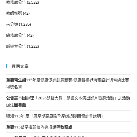
教務處公告
(3,532)
教師甄選
(42)
未分類
(1,285)
總務處公告
(42)
輔導室公告
(1,222)
近期文章
重要
衛生組
115年度健康促進創意競賽-健康新視界海報設計與電繪比賽
得獎名單
公告
高市圖辦理「2026朗聲大賞：朗讀文本演出影片徵選活動」之活動
辦法
圖書館
轉知115年 度「周產期高風險孕產婦追蹤關懷計畫說明」
重要
115繁星推薦校內選填說明
教務處