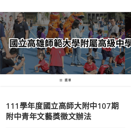
跳
轉
至
主
要
內
容
選單
111學年度國立高師大附中107期
附中青年文藝獎徵文辦法