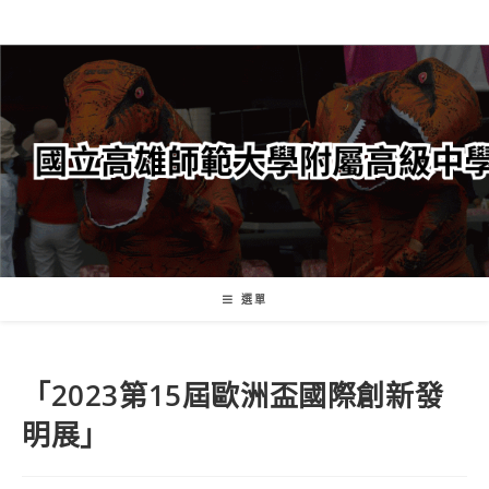
跳
轉
至
主
要
內
容
選單
「2023第15屆歐洲盃國際創新發
明展」