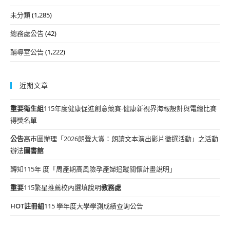
未分類
(1,285)
總務處公告
(42)
輔導室公告
(1,222)
近期文章
重要
衛生組
115年度健康促進創意競賽-健康新視界海報設計與電繪比賽
得獎名單
公告
高市圖辦理「2026朗聲大賞：朗讀文本演出影片徵選活動」之活動
辦法
圖書館
轉知115年 度「周產期高風險孕產婦追蹤關懷計畫說明」
重要
115繁星推薦校內選填說明
教務處
HOT
註冊組
115 學年度大學學測成績查詢公告