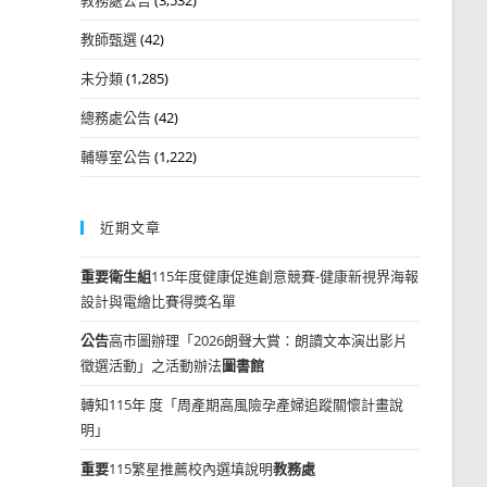
教師甄選
(42)
未分類
(1,285)
總務處公告
(42)
輔導室公告
(1,222)
近期文章
重要
衛生組
115年度健康促進創意競賽-健康新視界海報
設計與電繪比賽得獎名單
公告
高市圖辦理「2026朗聲大賞：朗讀文本演出影片
徵選活動」之活動辦法
圖書館
轉知115年 度「周產期高風險孕產婦追蹤關懷計畫說
明」
重要
115繁星推薦校內選填說明
教務處