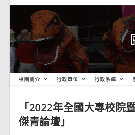
跳
轉
至
主
要
內
容
校園簡介
行政單位
行政系統
「2022年全國大專校
傑青論壇」