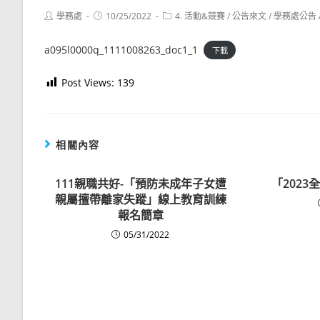
Post
Post
Post
學務處
10/25/2022
4. 活動&競賽
/
公告來文
/
學務處公告
author:
published:
category:
a095l0000q_1111008263_doc1_1
下載
Post Views:
139
相關內容
111親職共好-「預防未成年子女遭
「202
親屬擅帶離家失蹤」線上教育訓練
報名簡章
05/31/2022